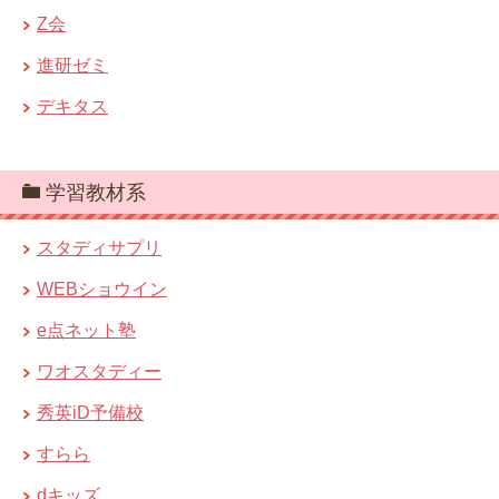
Z会
進研ゼミ
デキタス
学習教材系
スタディサプリ
WEBショウイン
e点ネット塾
ワオスタディー
秀英iD予備校
すらら
dキッズ