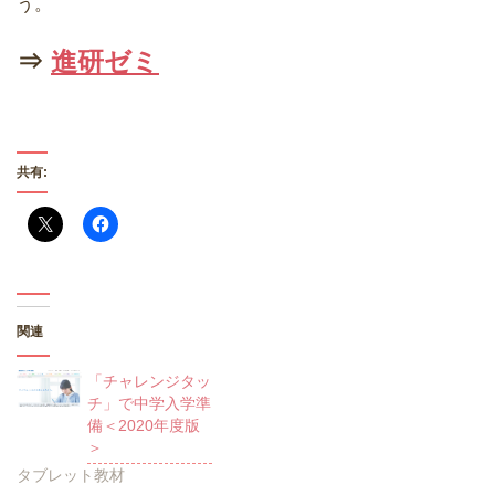
う。
⇒
進研ゼミ
共有:
関連
「チャレンジタッ
チ」で中学入学準
備＜2020年度版
＞
タブレット教材