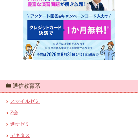
通信教育系
スマイルゼミ
Z会
進研ゼミ
デキタス