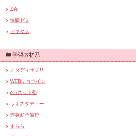
Z会
進研ゼミ
デキタス
学習教材系
スタディサプリ
WEBショウイン
e点ネット塾
ワオスタディー
秀英iD予備校
すらら